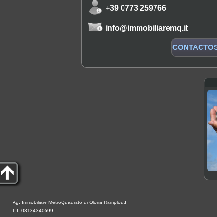
+39 0773 259766
info@immobiliaremq.it
CONTACTO
Ag. Immobiliare MetroQuadrato di Gloria Ramploud
P.I. 03134340599