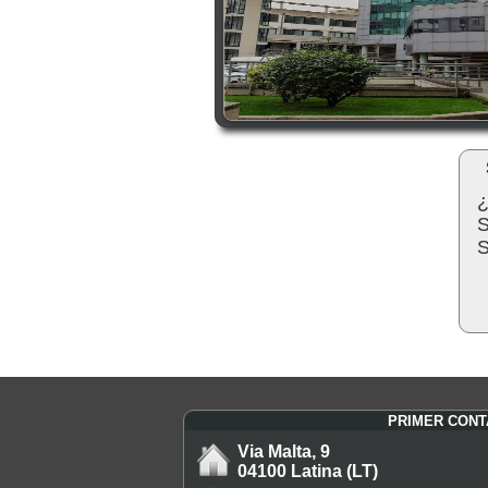
¿
S
S
PRIMER CON
Via Malta, 9
04100 Latina (LT)